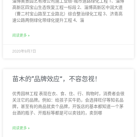
淄博奥景园艺有限公司施工业绩-城市道路绿化工程 1、淄博
高新区四宝山生态恢复工程一标段 2、淄博高新区中润大道
（曹二村宝山路至工业路北）综合整治绿化工程 3、济青高
速公路两侧绿化带绿化提升工程 4、淄
阅读更多 »
2020年9月7日
苗木的“品牌效应”，不容忽视！
优秀园林工程 表现在衣、食、住、行、购物时，消费者会很
关注它的品牌。例如：给孩子买牛奶，会选择旺仔等知名品
牌，甚至有的商品就卖个品牌，开饭店的基本都知道一个茅
台酒的瓶子、开瓶标等都是可以卖钱的，卖到哪
阅读更多 »