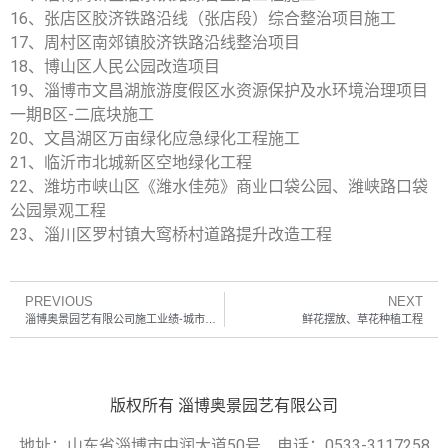
16、张店区胶济铁路沿线（张店段）综合整治项目施工
17、周村区南郊镇胶济铁路沿线整治项目
18、博山区人民公园改造项目
19、淄博市文昌湖旅游度假区水资源保护及水环境治理项目
一期B区-二底块施工
20、文昌湖区万亩绿化应急绿化工程施工
21、临沂市北城新区空地绿化工程
22、潍坊市峡山区《潍水佳苑》商业口袋公园、潍峡路口袋
公园景观工程
23、淄川区罗村镇大窎桥村道路提升改造工程
PREVIOUS
NEXT
淄博奥景园艺有限公司施工业绩-城市道路绿化工程
鲜花摆放、草花种植工程
版权所有 淄博奥景园艺有限公司
地址：山东省淄博市中润大道50号 电话：0533-3117258